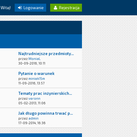
Witaj!
Logowanie
Rejestracja
Najtrudniejsze przedmioty...
przez
MoniaL
30-09-2016, 10:11
Pytanie o warunek
przez
miniek15m
11-09-2016, 13:57
Tematy prac inżynierskich...
przez
veronn
05-02-2013, 11:06
Jak długo powinna trwać p...
przez
admin
17-09-2014, 16:36