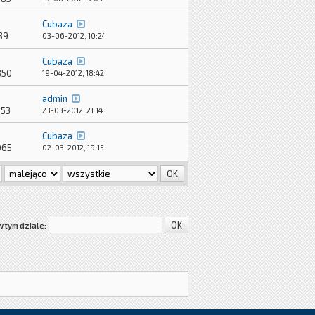
Cubaza
39
03-06-2012, 10:24
Cubaza
850
19-04-2012, 18:42
admin
653
23-03-2012, 21:14
Cubaza
065
02-03-2012, 19:15
w tym dziale: