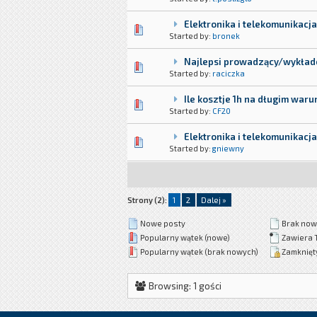
Elektronika i telekomunikacj
Started by:
bronek
Najlepsi prowadzący/wykłado
Started by:
raciczka
Ile kosztje 1h na długim war
Started by:
CF20
Elektronika i telekomunikacj
Started by:
gniewny
Strony (2):
1
2
Dalej »
Nowe posty
Brak now
Popularny wątek (nowe)
Zawiera 
Popularny wątek (brak nowych)
Zamknięt
Browsing: 1 gości