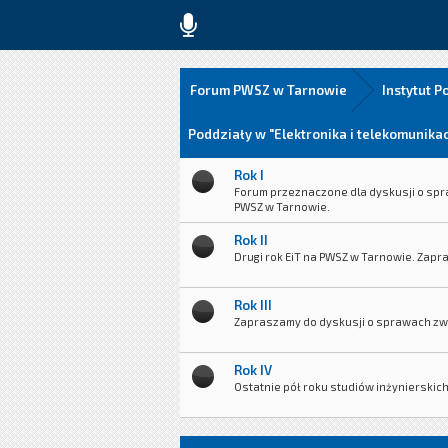
Forum PWSZ w Tarnowie
Instytut P
Poddziały w "Elektronika i telekomunikac
Rok I
Forum przeznaczone dla dyskusji o spr
PWSZ w Tarnowie.
Rok II
Drugi rok EiT na PWSZ w Tarnowie. Zap
Rok III
Zapraszamy do dyskusji o sprawach zwi
Rok IV
Ostatnie pół roku studiów inżynierskich