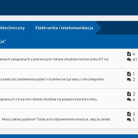
olitechniczny
Elektronika i telekomunikacja
ja"
4
awach związanych z pierwszym rokiem studiów na kierunku EiT na
41
1
raszamy do zadawania pytań i rozmów na sprawy z nim związane.
2
2
ązanych z trzecim rokiem studiów na powyższym kierunku.
4
3
. Masz jakieś pytania? Tutaj jest odpowiednie miejsce, aby je zadać.
5