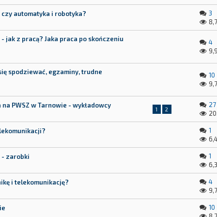
3
a czy automatyka i robotyka?
8,
 - jak z pracą? Jaka praca po skończeniu
4
9,
 się spodziewać, egzaminy, trudne
10
9,
27
ja na PWSZ w Tarnowie - wykładowcy
1
2
20
1
elekomunikacji?
6,
1
 - zarobki
6,3
4
ikę i telekomunikację?
9,
10
ie
8,