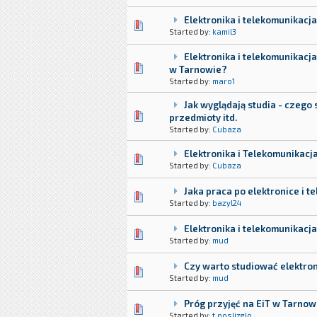
Elektronika i telekomunikacj
Started by:
kamil3
Elektronika i telekomunikacja
w Tarnowie?
Started by:
maro1
Jak wyglądają studia - czego
przedmioty itd.
Started by:
Cubaza
Elektronika i Telekomunikac
Started by:
Cubaza
Jaka praca po elektronice i t
Started by:
bazyl24
Elektronika i telekomunikacja
Started by:
mud
Czy warto studiować elektron
Started by:
mud
Próg przyjęć na EiT w Tarnow
Started by:
t.poslizglo