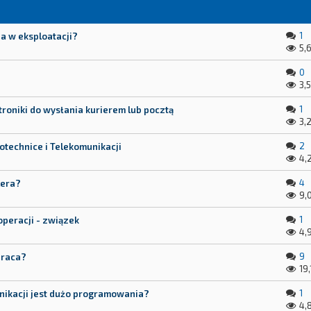
1
ia w eksploatacji?
5,
0
3,5
1
roniki do wysłania kurierem lub pocztą
3,
2
otechnice i Telekomunikacji
4,
4
lera?
9,
1
peracji - związek
4,
9
praca?
19,
1
unikacji jest dużo programowania?
4,