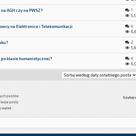
1
a na AGH czy na PWSZ?
5,1
4
wcy na Elektronice i Telekomunikacji
6,
2
unku?
5,
4
a po klasie humanistycznej?
6,
ych postów
Szukaj 
Twoje posty
y wątek