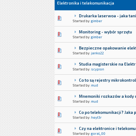
Elektronika i telekomunikacja
Drukarka laserwoa - jaka tan
Started by:
gimber
Monitoring - wybór sprzętu
Started by:
gimber
Bezpieczne opakowanie elekt
Started by:
janko22
Studia magisterskie na Elektr
Started by:
scypion
Co to są rejestry mikrokontro
Started by:
mud
Mnemoniki rozkazów a kody o
Started by:
mud
Co po telekomunikacji? Jaka 
Started by:
heyt3r
Czy na elektronice i telekom
Started by:
goral_00