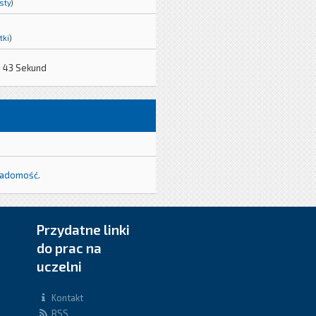
sty
)
tki
)
, 43 Sekund
iadomość.
Przydatne linki
do prac na
uczelni
Kontakt
RSS