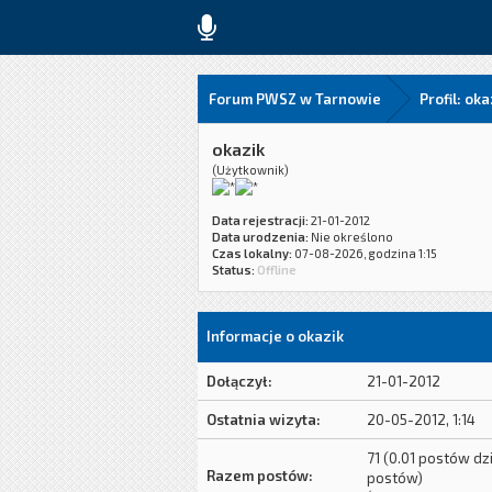
Forum PWSZ w Tarnowie
Profil: oka
okazik
(Użytkownik)
Data rejestracji:
21-01-2012
Data urodzenia:
Nie określono
Czas lokalny:
07-08-2026, godzina 1:15
Status:
Offline
Informacje o okazik
Dołączył:
21-01-2012
Ostatnia wizyta:
20-05-2012, 1:14
71 (0.01 postów dz
Razem postów:
postów)