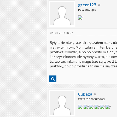
green123
Początkujący
06-01-2017, 16:47
Były takie plany, ale jak słyszałem plany u
niej, w tym roku. Moim zdaniem, ten kierun
przekwalifikować, albo po prostu miałoby
kończyć ekonomi nie byłoby warto, dla now
lic. lub technikum, na magistrze są tylko 2
praktyki,, bo po prostu na to nie ma się cza
Cubaza
Weteran forumowy