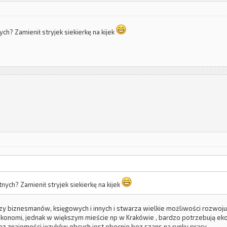
ych? Zamienił stryjek siekierkę na kijek
nych? Zamienił stryjek siekierkę na kijek
zy biznesmanów, księgowych i innych i stwarza wielkie możliwości rozwoju.
konomi, jednak w większym mieście np w Krakówie , bardzo potrzebują eko
ez znajomości języków obcych jest obecnie bez szans na rynku pracy