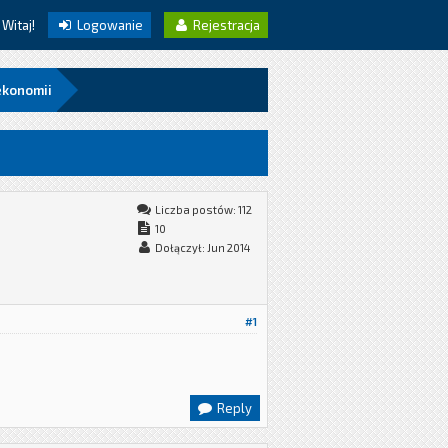
Witaj!
Logowanie
Rejestracja
 ekonomii
Liczba postów: 112
10
Dołączył: Jun 2014
#1
Reply