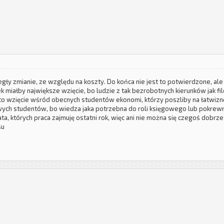
legły zmianie, ze względu na koszty. Do końca nie jest to potwierdzone, ale
ek miałby największe wzięcie, bo ludzie z tak bezrobotnych kierunków jak fi
 to wzięcie wśród obecnych studentów ekonomi, którzy poszliby na łatwiz
ych studentów, bo wiedza jaka potrzebna do roli księgowego lub pokrewni
 lata, których praca zajmuję ostatni rok, więc ani nie można się czegoś dobr
su