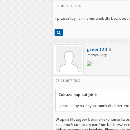
06-01-2017, 18:50
I przeszliby na inny kierunek dla bezrobotn
green123
Początkujący
07-01-2017, 13:26
Cubaza napisał(a):
I przeszliby na inny kierunek dla bezrobot
W opinii filologów kierunek ekonomia twor
znajomościach pracy mieć nie będziesz w e
dobrą znajomością języków. Ekonomista, b