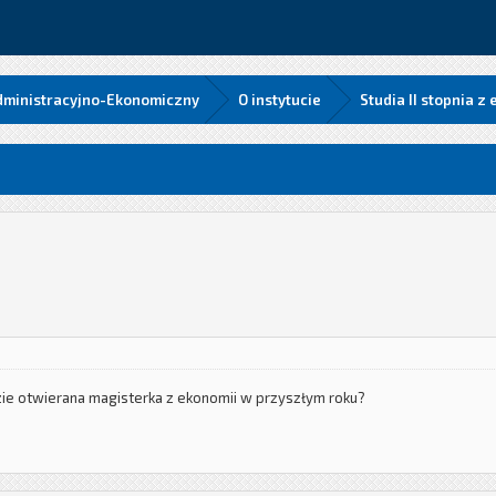
Administracyjno-Ekonomiczny
O instytucie
Studia II stopnia z
dzie otwierana magisterka z ekonomii w przyszłym roku?