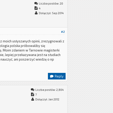
Liczba postów: 20
4
Dołączył: Sep 2014
#2
 z moich usłyszanych opinii, zrezygnowali z
lologia polska próbowaliby się
nę. Moim zdaniem w Tarnowie magisterki
e, lepiej przekazywana jest na studiach
ze nauczyć, ani poszerzyć wiedzę o np
Reply
Liczba postów: 2,804
7
Dołączył: Jan 2012