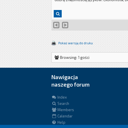
Pokaż wersję do druku
Browsing: 1 gości
Nawigacja
naszego forum
Index
Search
Members
Calendar
Help