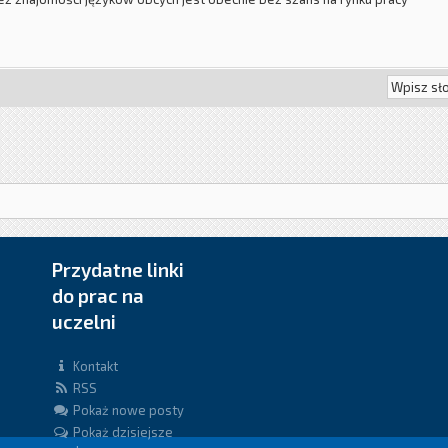
Przydatne linki
do prac na
uczelni
Kontakt
RSS
Pokaż nowe posty
Pokaż dzisiejsze