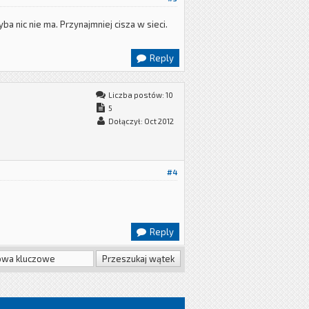
a nic nie ma. Przynajmniej cisza w sieci.
Reply
Liczba postów: 10
5
Dołączył: Oct 2012
#4
Reply