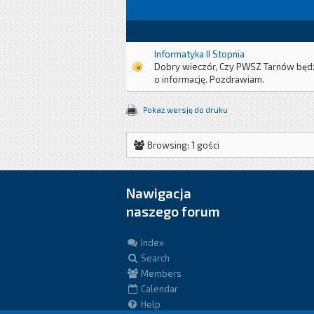
Informatyka II Stopnia
Dobry wieczór, Czy PWSZ Tarnów będzie
o informację. Pozdrawiam.
Pokaż wersję do druku
Browsing: 1 gości
Nawigacja
naszego forum
Index
Search
Members
Calendar
Help