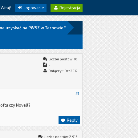
Witaj!
Logowanie
Rejestracja
ożna uzyskać na PWSZ w Tarnowie?
Liczba postów: 10
5
Dołączył: Oct 2012
#1
softu czy Novell?
Reply
Liczba postów: 2,918