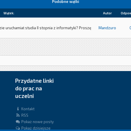
Podobne wątki
Wątek:
Autor
Odpow
 uruchamiał studia II stopnia z informatyki? Proszę
Mandzuro
Przydatne linki
do prac na
uczelni
Kontakt
RSS
Pokaż nowe posty
Pokaż dzisiejsze