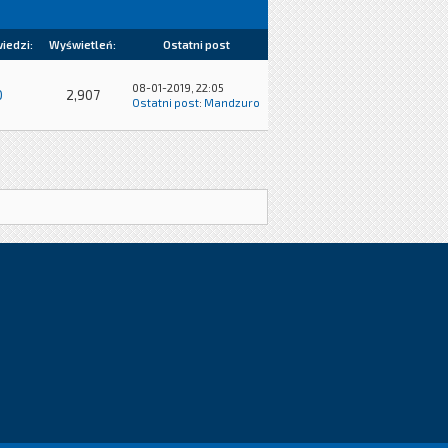
iedzi:
Wyświetleń:
Ostatni post
08-01-2019, 22:05
0
2,907
Ostatni post
:
Mandzuro