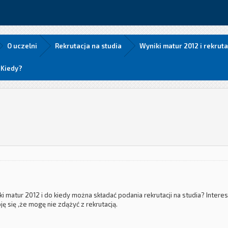
O uczelni
Rekrutacja na studia
Wyniki matur 2012 i rekruta
 Kiedy?
i matur 2012 i do kiedy można składać podania rekrutacji na studia? Intere
ję się ,że mogę nie zdążyć z rekrutacją.