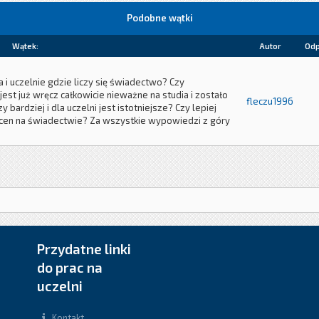
Podobne wątki
Wątek:
Autor
Odp
a i uczelnie gdzie liczy się świadectwo? Czy
est już wręcz całkowicie nieważne na studia i zostało
fleczu1996
 bardziej i dla uczelni jest istotniejsze? Czy lepiej
ocen na świadectwie? Za wszystkie wypowiedzi z góry
Przydatne linki
do prac na
uczelni
Kontakt