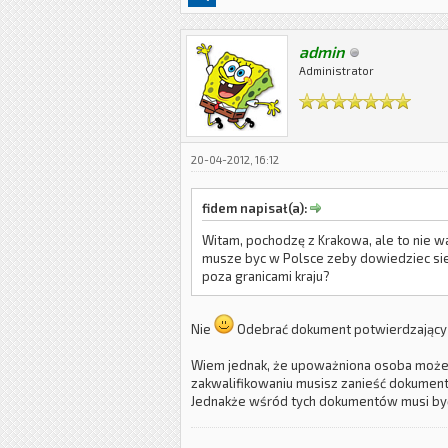
admin
Administrator
20-04-2012, 16:12
fidem napisał(a):
Witam, pochodzę z Krakowa, ale to nie wa
musze byc w Polsce zeby dowiedziec sie 
poza granicami kraju?
Nie
Odebrać dokument potwierdzający w
Wiem jednak, że upoważniona osoba może w
zakwalifikowaniu musisz zanieść dokumenty
Jednakże wśród tych dokumentów musi być 