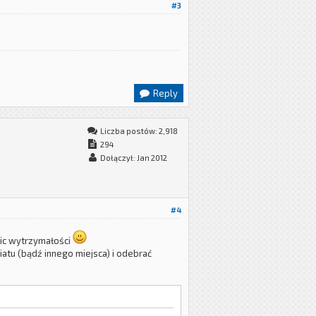
#3
Reply
Liczba postów: 2,918
294
Dołączył: Jan 2012
#4
nic wytrzymałości
atu (bądź innego miejsca) i odebrać