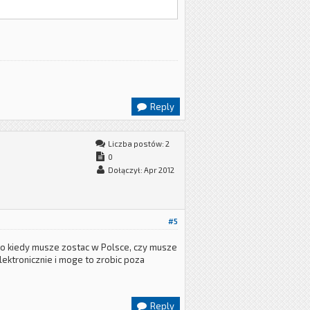
Reply
Liczba postów: 2
0
Dołączył: Apr 2012
#5
 do kiedy musze zostac w Polsce, czy musze
lektronicznie i moge to zrobic poza
Reply