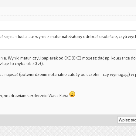
ać się na studia, ale wyniki z matur należałoby odebrać osobiście, czyli wyc
znie. Wyniki matur, czyli papierek od CKE (OKE) możesz dać np. koleżance do
uje to chyba ok. 30 zł).
ba napisać (potwierdzenie notarialne zależy od uczelni - czy wymagają)
um, pozdrawiam serdecznie Wasz Kuba