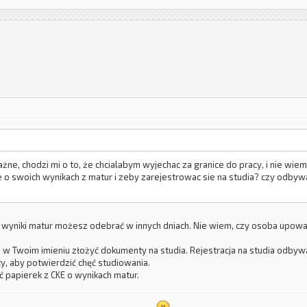
żne, chodzi mi o to, że chcialabym wyjechac za granice do pracy, i nie wie
o swoich wynikach z matur i zeby zarejestrowac sie na studia? czy odbywa 
yniki matur możesz odebrać w innych dniach. Nie wiem, czy osoba upowa
 Twoim imieniu złożyć dokumenty na studia. Rejestracja na studia odbywa 
, aby potwierdzić chęć studiowania.
papierek z CKE o wynikach matur.