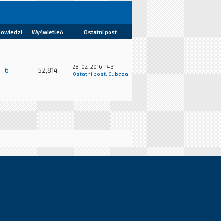
owiedzi:
Wyświetleń:
Ostatni post
28-02-2016, 14:31
6
52,814
Ostatni post
:
Cubaza