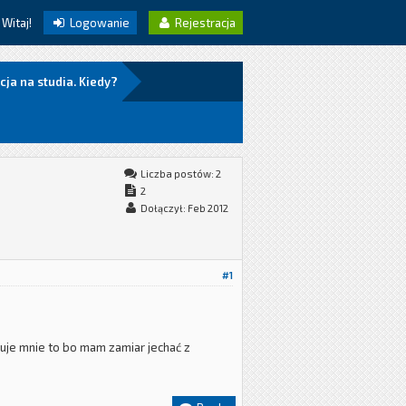
Witaj!
Logowanie
Rejestracja
cja na studia. Kiedy?
Liczba postów: 2
2
Dołączył: Feb 2012
#1
suje mnie to bo mam zamiar jechać z