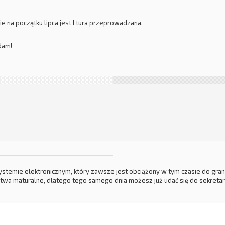
ie na początku lipca jest I tura przeprowadzana.
dam!
ystemie elektronicznym, który zawsze jest obciążony w tym czasie do gra
wa maturalne, dlatego tego samego dnia możesz już udać się do sekretari