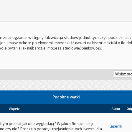
ie zdać egzamin wstępny. Likiwdacja studiów jednolitych czyli podział na l
 jesli masz ochote po ekonomii możesz iść nawet na historie sztuki o ile do
woje pytania jak najbardziej możesz studiować bankowość.
Podobne wątki
Wątek:
Autor
Od
łbym poznać jak one wyglądają? W jakich firmach się je
laser1k
ne czy nie? Proszę o porady i rozjaśnienie tych kwestii dla