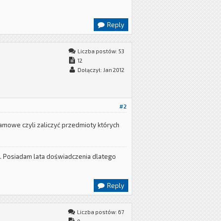
Reply
Liczba postów: 53
12
Dołączył: Jan 2012
#2
amowe czyli zaliczyć przedmioty których
ch. Posiadam lata doświadczenia dlatego
Reply
Liczba postów: 67