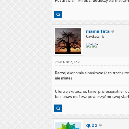
Pozdrawiam, Mirek z Niecieczy (termalica-
mamaitata
Użytkownik
20-03-2012, 22:21
Raczej ekonomia a bankowość to trochę roz
nie miałeś.
Oferuję skuteczne, tanie, profesjonalne i
bez obaw możesz powierzyć mi swój skarb
qubo