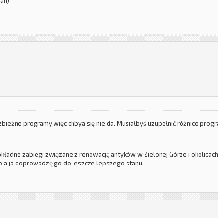
fan)
bieżne programy więc chbya się nie da. Musiałbyś uzupełnić różnice progr
 dokładne zabiegi związane z renowacją antyków w Zielonej Górze i okolica
 a ja doprowadzę go do jeszcze lepszego stanu.