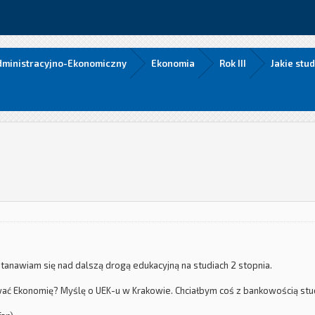
Administracyjno-Ekonomiczny
Ekonomia
Rok III
Jakie stu
anawiam się nad dalszą drogą edukacyjną na studiach 2 stopnia.
ać Ekonomię? Myślę o UEK-u w Krakowie. Chciałbym coś z bankowością stu