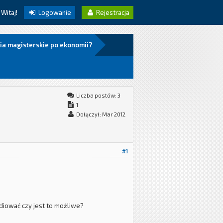
Witaj!
Logowanie
Rejestracja
dia magisterskie po ekonomii?
Liczba postów: 3
1
Dołączył: Mar 2012
#1
diować czy jest to możliwe?