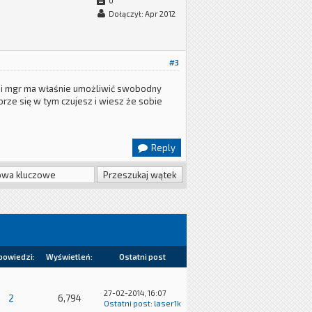
0
Dołączył: Apr 2012
#3
ic i mgr ma właśnie umożliwić swobodny
brze się w tym czujesz i wiesz że sobie
Reply
powiedzi:
Wyświetleń:
Ostatni post
27-02-2014, 16:07
2
6,794
Ostatni post
:
laser1k